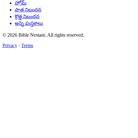
హోమ్
పాత నిబంధన
క్రొత్త నిబంధన
అన్ని పుస్తకాలు
© 2026 Bible Nestam. All rights reserved.
Privacy
·
Terms