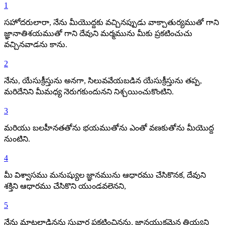
1
సహోదరులారా, నేను మీయొద్దకు వచ్చినప్పుడు వాక్చాతుర్యముతో గాని
జ్ఞానాతిశయముతో గాని దేవుని మర్మమును మీకు ప్రకటించుచు
వచ్చినవాడను కాను.
2
నేను, యేసుక్రీస్తును అనగా, సిలువవేయబడిన యేసుక్రీస్తును తప్ప,
మరిదేనిని మీమధ్య నెరుగకుందునని నిశ్చయించుకొంటిని.
3
మరియు బలహీనతతోను భయముతోను ఎంతో వణకుతోను మీయొద్ద
నుంటిని.
4
మీ విశ్వాసము మనుష్యుల జ్ఞానమును ఆధారము చేసికొనక, దేవుని
శక్తిని ఆధారము చేసికొని యుండవలెనని,
5
నేను మాటలాడినను సువార్త ప్రకటించినను, జ్ఞానయుక్తమైన తియ్యని