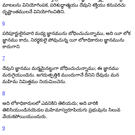
మాటలను వినియోగింపక, పరిశుద్ధాత్మయు దేవుని శక్తియు కనుపరచు
దృష్టాంతములనే వినియోగించితిని.
6
పరిపూర్ణులైనవారి మధ్య జ్ఞానమును బోధించుచున్నాము, అది యీ లోక
జ్ఞానము కాదు, నిరర్థకులై పోవుచున్న యీ లోకాధికారుల జ్ఞానమును
కాదుగాని
7
దేవుని జ్ఞానము మర్మమైనట్టుగా బోధించుచున్నాము; ఈ జ్ఞానము
మరుగైయుండెను. జగదుత్పత్తికి ముందుగానే దీనిని దేవుడు మన
మహిమ నిమిత్తము నియమించెను.
8
అది లోకాధికారులలో ఎవనికిని తెలియదు; అది వారికి
తెలిసియుండినయెడల మహిమాస్వరూపియగు ప్రభువును సిలువ
వేయకపోయియుందురు.
9