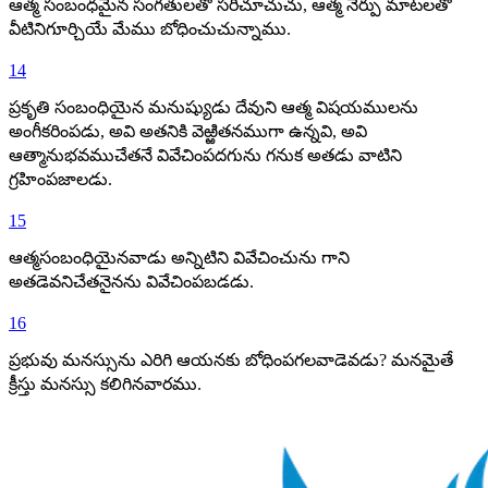
ఆత్మ సంబంధమైన సంగతులతో సరిచూచుచు, ఆత్మ నేర్పు మాటలతో
వీటినిగూర్చియే మేము బోధించుచున్నాము.
14
ప్రకృతి సంబంధియైన మనుష్యుడు దేవుని ఆత్మ విషయములను
అంగీకరింపడు, అవి అతనికి వెఱ్ఱితనముగా ఉన్నవి, అవి
ఆత్మానుభవముచేతనే వివేచింపదగును గనుక అతడు వాటిని
గ్రహింపజాలడు.
15
ఆత్మసంబంధియైనవాడు అన్నిటిని వివేచించును గాని
అతడెవనిచేతనైనను వివేచింపబడడు.
16
ప్రభువు మనస్సును ఎరిగి ఆయనకు బోధింపగలవాడెవడు? మనమైతే
క్రీస్తు మనస్సు కలిగినవారము.