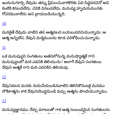
ఇందునుగూర్చి దేవుడు తన్ను ప్రేమించువారికొరకు ఏవి సిద్ధపరచెనో అవి
కంటికి కనబడలేదు, చెవికి వినబడలేదు, మనుష్య హృదయమునకు
గోచరముకాలేదు అని వ్రాయబడియున్నది.
10
మనకైతే దేవుడు వాటిని తన ఆత్మవలన బయలుపరచియున్నాడు; ఆ
ఆత్మ అన్నిటిని, దేవుని మర్మములను కూడ పరిశోధించుచున్నాడు.
11
ఒక మనుష్యుని సంగతులు అతనిలోనున్న మనుష్యాత్మకే గాని
మనుష్యులలో మరి ఎవనికి తెలియును? ఆలాగే దేవుని సంగతులు
దేవుని ఆత్మకే గాని మరి ఎవనికిని తెలియవు.
12
దేవునివలన మనకు దయచేయబడినవాటిని తెలిసికొనుటకై మనము
లౌకికాత్మను కాక దేవునియొద్దనుండి వచ్చు ఆత్మను పొందియున్నాము.
13
మనుష్యజ్ఞానము నేర్పు మాటలతో గాక ఆత్మ సంబంధమైన సంగతులను