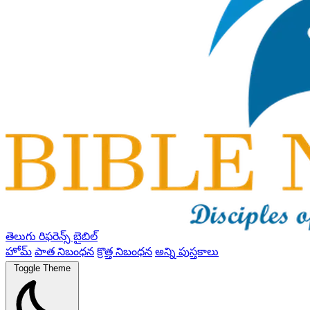
తెలుగు రిఫరెన్స్ బైబిల్
హోమ్
పాత నిబంధన
క్రొత్త నిబంధన
అన్ని పుస్తకాలు
Toggle Theme