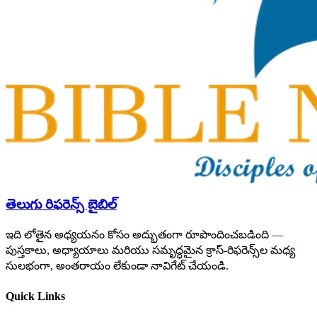
తెలుగు రిఫరెన్స్ బైబిల్
ఇది లోతైన అధ్యయనం కోసం అద్భుతంగా రూపొందించబడింది —
పుస్తకాలు, అధ్యాయాలు మరియు సమృద్ధమైన క్రాస్-రిఫరెన్స్‌ల మధ్య
సులభంగా, అంతరాయం లేకుండా నావిగేట్ చేయండి.
Quick Links