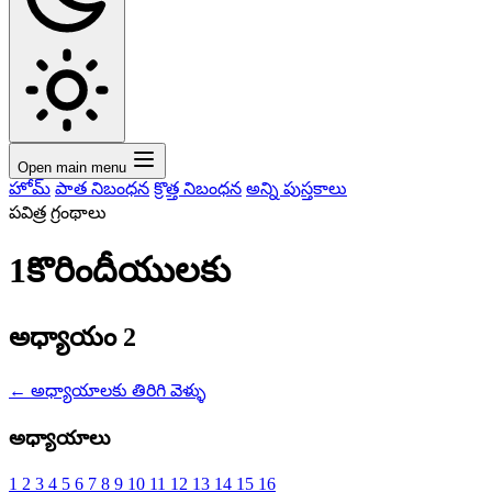
Open main menu
హోమ్
పాత నిబంధన
క్రొత్త నిబంధన
అన్ని పుస్తకాలు
పవిత్ర గ్రంథాలు
1కొరిందీయులకు
అధ్యాయం 2
←
అధ్యాయాలకు తిరిగి వెళ్ళు
అధ్యాయాలు
1
2
3
4
5
6
7
8
9
10
11
12
13
14
15
16