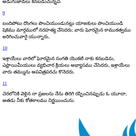
అడుగుజాడలు కనబడుచున్నవి.
9
బందిపోటు దొంగలు పొంచియుండునట్లు యాజకులు పొంచియుండి
షెకెము మార్గములో నరహత్య చేసెదరు; వారు ఘోరమైన కాముకత్వము
జరిగించువారై యున్నారు,
10
ఇశ్రాయేలు వారిలో ఘోరమైన సంగతి యొకటి నాకు కనబడెను,
ఎఫ్రాయిమీయులు వ్యభిచార క్రియలు అభ్యాసము చేసెదరు, ఇశ్రాయేలు
వారు తమ్మును అపవిత్రపరచు కొనెదరు.
11
చెరలోనికి వెళ్లిన నా ప్రజలను నేను తిరిగి రప్పించినప్పుడు ఓ యూదా,
అతడు నీకు కోతకాలము నిర్ణయించును.