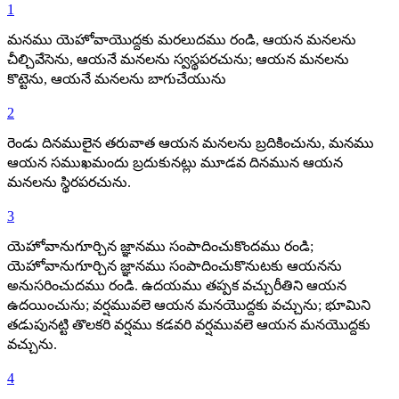
1
మనము యెహోవాయొద్దకు మరలుదము రండి, ఆయన మనలను
చీల్చివేసెను, ఆయనే మనలను స్వస్థపరచును; ఆయన మనలను
కొట్టెను, ఆయనే మనలను బాగుచేయును
2
రెండు దినములైన తరువాత ఆయన మనలను బ్రదికించును, మనము
ఆయన సముఖమందు బ్రదుకునట్లు మూడవ దినమున ఆయన
మనలను స్థిరపరచును.
3
యెహోవానుగూర్చిన జ్ఞానము సంపాదించుకొందము రండి;
యెహోవానుగూర్చిన జ్ఞానము సంపాదించుకొనుటకు ఆయనను
అనుసరించుదము రండి. ఉదయము తప్పక వచ్చురీతిని ఆయన
ఉదయించును; వర్షమువలె ఆయన మనయొద్దకు వచ్చును; భూమిని
తడుపునట్టి తొలకరి వర్షము కడవరి వర్షమువలె ఆయన మనయొద్దకు
వచ్చును.
4