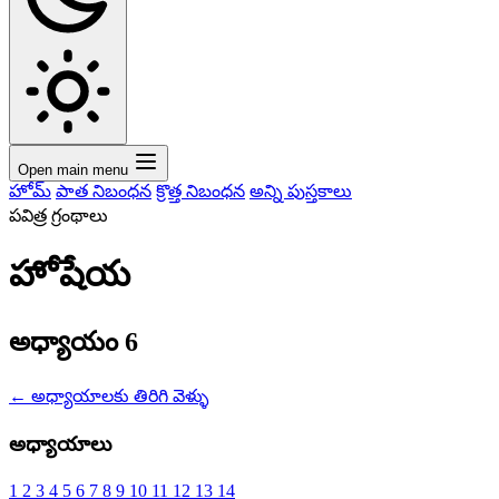
Open main menu
హోమ్
పాత నిబంధన
క్రొత్త నిబంధన
అన్ని పుస్తకాలు
పవిత్ర గ్రంథాలు
హోషేయ
అధ్యాయం 6
←
అధ్యాయాలకు తిరిగి వెళ్ళు
అధ్యాయాలు
1
2
3
4
5
6
7
8
9
10
11
12
13
14