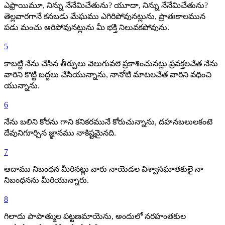
ఎఫ్రాయిమూ, నిన్ను నేనేమిచేతును? యూదా, నిన్ను నేనేమిచేతును?
తెల్లవారగానే కనబడు మేఘము ఎగిరిపోవునట్లును, ప్రాతఃకాలమున
పడు మంచు ఆరిపోవునట్లును మీ భక్తి నిలువకపోవును.
5
కాబట్టి నేను చేసిన తీర్పులు వెలుగువలె ప్రకాశించునట్లు ప్రవక్తలచేత నేను
వారిని కొట్టి బద్దలు చేసియున్నాను, నానోటి మాటలచేత వారిని వధించి
యున్నాను.
6
నేను బలిని కోరను గాని కనికరమునే కోరుచున్నాను, దహనబలులకంటె
దేవునిగూర్చిన జ్ఞానము నాకిష్టమైనది.
7
ఆదాము నిబంధన మీరినట్లు వారు నాయెడల విశ్వాసఘాతకులై నా
నిబంధనను మీరియున్నారు.
8
గిలాదు పాపాత్ముల పట్టణమాయెను, అందులో నరహంతకుల