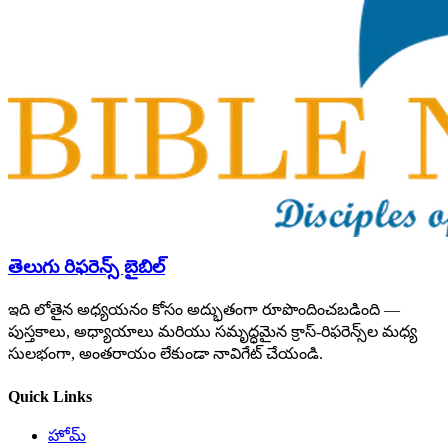
తెలుగు రిఫరెన్స్ బైబిల్
ఇది లోతైన అధ్యయనం కోసం అద్భుతంగా రూపొందించబడింది —
పుస్తకాలు, అధ్యాయాలు మరియు సమృద్ధమైన క్రాస్-రిఫరెన్స్‌ల మధ్య
సులభంగా, అంతరాయం లేకుండా నావిగేట్ చేయండి.
Quick Links
హోమ్