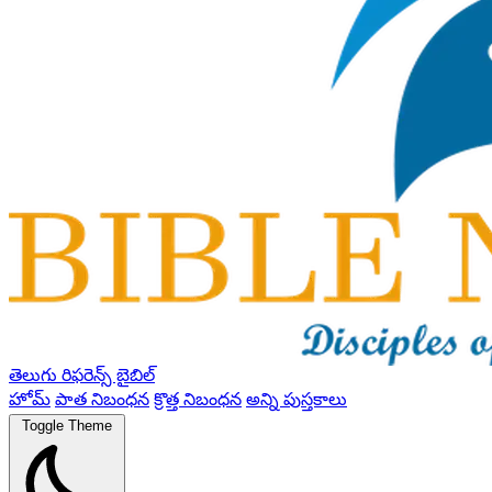
తెలుగు రిఫరెన్స్ బైబిల్
హోమ్
పాత నిబంధన
క్రొత్త నిబంధన
అన్ని పుస్తకాలు
Toggle Theme