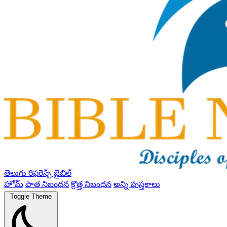
తెలుగు రిఫరెన్స్ బైబిల్
హోమ్
పాత నిబంధన
క్రొత్త నిబంధన
అన్ని పుస్తకాలు
Toggle Theme