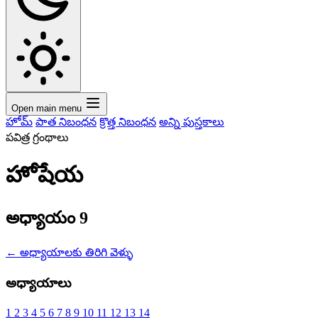
Open main menu
హోమ్
పాత నిబంధన
క్రొత్త నిబంధన
అన్ని పుస్తకాలు
పవిత్ర గ్రంథాలు
హోషేయ
అధ్యాయం 9
←
అధ్యాయాలకు తిరిగి వెళ్ళు
అధ్యాయాలు
1
2
3
4
5
6
7
8
9
10
11
12
13
14