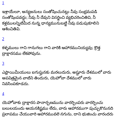
1
ఇశ్రాయేలూ, అన్యజనులు సంతోషించునట్లు నీవు సంభ్రమపడి
సంతోషింపవద్దు; నీవు నీ దేవుని విసర్జించి వ్యభిచరించితివి, నీ
కళ్లములన్నిటిమీద నున్న ధాన్యమునుబట్టి నీవు పడుపుకూలిని
ఆశించితివి.
2
కళ్ళములు గాని గానుగలు గాని వారికి ఆహారమునియ్యవు; క్రొత్త
ద్రాక్షారసము లేకపోవును.
3
ఎఫ్రాయిమీయులు ఐగుప్తునకు మరలుదురు, అష్షూరు దేశములో వారు
అపవిత్రమైన వాటిని తిందురు, యెహోవా దేశములో వారు
నివసింపకూడదు.
4
యెహోవాకు ద్రాక్షారస పానార్పణమును వారర్పింపరు వారర్పించు
బలులయందు ఆయనకిష్టము లేదు, వారు ఆహారముగా పుచ్చుకొనునది
ప్రలాపము చేయువారి ఆహారమువలె నగును, దాని భుజించు వారందరు