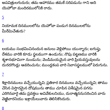
అపవిత్రులగుదురు; తమ ఆహారము తమకే సరిపడును గాని అది
యెహోవా మందిరములోనికి రాదు.
5
నియామక దినములలోను యెహోవా పండుగ దినములలోను
మీరేమిచేతురు?
6
లయము సంభవించినందున జనులు వెళ్లిపోయి యున్నారు; ఐగుప్తు
దేశము వారికి కూడు స్థలముగా ఉండును; నొపు పట్టణము వారికి
శ్మశానభూమిగా నుండును; వెండిమయమైన వారి ప్రియవస్తువులను
దురదగొండ్లు ఆవరించును; ముండ్లకంప వారి నివాసస్థలములో పెరుగును.
7
శిక్షాదినములు వచ్చేయున్నవి; ప్రతికార దినములు వచ్చేయున్నవి; తాము
చేసిన విస్తారమైన దోషమును తాము చూపిన విశేషమైన పగను
ఎరిగినవారై తమ ప్రవక్తలు అవివేకులనియు, దురాత్మననుసరించిన వారు
వెఱ్ఱివారనియు ఇశ్రాయేలువారు తెలిసికొందురు.
8