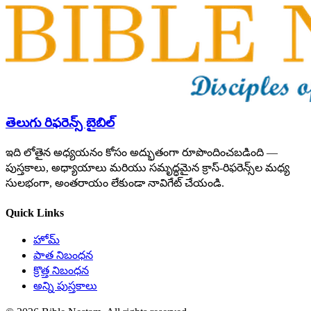
తెలుగు రిఫరెన్స్ బైబిల్
ఇది లోతైన అధ్యయనం కోసం అద్భుతంగా రూపొందించబడింది —
పుస్తకాలు, అధ్యాయాలు మరియు సమృద్ధమైన క్రాస్-రిఫరెన్స్‌ల మధ్య
సులభంగా, అంతరాయం లేకుండా నావిగేట్ చేయండి.
Quick Links
హోమ్
పాత నిబంధన
క్రొత్త నిబంధన
అన్ని పుస్తకాలు