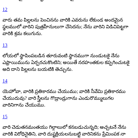
12
వారు తమ పిల్లలను పెంచినను వారికి ఎవరును లేకుండ అందమైన
స్థలములో వారిని పుత్రహీనులుగా చేసెదను; నేను వారిని విడిచిపెట్టగా
వారికి శ్రమ కలుగును.
13
లోయలో స్థాపింపబడిన తూరువంటి స్థానముగా నుండుటకై నేను
ఎఫ్రాయిమును ఏర్పరచుకొంటిని; అయితే నరహంతకుల కప్పగించుటకై
అది దాని పిల్లలను బయటికి తెచ్చును.
14
యెహోవా, వారికి ప్రతికారము చేయుము; వారికి నీవేమి ప్రతికారము
చేయుదువు? వారి స్త్రీలను గొడ్రాండ్రుగాను ఎండురొమ్ములుగల
వారినిగాను చేయుము.
15
వారి చెడుతనమంతయు గిల్గాలులో కనబడుచున్నది; అచ్చటనే నేను
వారికి విరోధినైతిని, వారి దుష్టక్రియలనుబట్టి వారినికను ప్రేమింపక నా