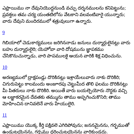
ఎఫ్రాయిము నా దేవునియొద్దనుండి వచ్చు దర్శనములను కనిపెట్టును;
ప్రవక్తలు తమ చర్య యంతటిలోను వేటకాని వలవంటివారై యున్నారు;
వారు దేవుని మందిరములో శత్రువులుగా ఉన్నారు.
9
గిబియాలో చెడుకార్యములు జరిగిననాడు జనులు దుర్మార్గులైనట్లు వారు
బహు దుర్మార్గులైరి; యెహోవా వారి దోషమును జ్ఞాపకము
చేసికొనుచున్నాడు, వారి పాపములకై ఆయన వారికి శిక్ష విధించును.
10
అరణ్యములో ద్రాక్షపండ్లు దొరికినట్లు ఇశ్రాయేలువారు నాకు దొరికిరి;
చిగురుపెట్టు కాలమందు అంజూరపు చెట్టుమీద తొలి ఫలము దొరికినట్లు
మీ పితరులు నాకు దొరికిరి. అయితే వారు బయల్పెయోరు నొద్దకు వచ్చి
ఆ లజ్జాకరమైన దేవతకు తమ్మును తాము అప్పగించుకొనిరి; తాము
మోహించిన దానివలెనే వారు హేయులైరి.
11
ఎఫ్రాయిము యొక్క కీర్తి పక్షివలె ఎగిరిపోవును; జననమైనను, గర్భముతో
ఉండుటయైనను, గర్భము ధరించుటయైనను వారికుండదు.