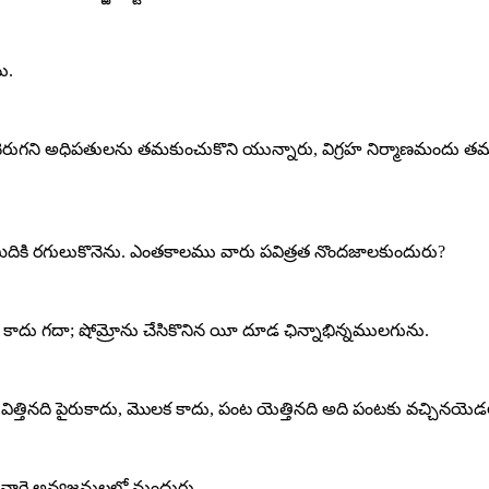
ు.
రుగని అధిపతులను తమకుంచుకొని యున్నారు, విగ్రహ నిర్మాణమందు తమ 
మీదికి రగులుకొనెను. ఎంతకాలము వారు పవిత్రత నొందజాలకుందురు?
ు కాదు గదా; షోమ్రోను చేసికొనిన యీ దూడ ఛిన్నాభిన్నములగును.
విత్తినది పైరుకాదు, మొలక కాదు, పంట యెత్తినది అది పంటకు వచ్చినయెడ
 వారై అన్యజనులలో నుందురు.