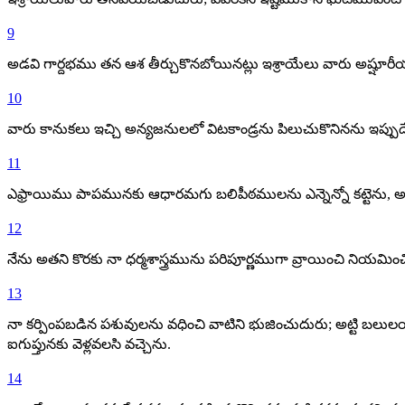
9
అడవి గార్దభము తన ఆశ తీర్చుకొనబోయినట్లు ఇశ్రాయేలు వారు అష్షూరీయ
10
వారు కానుకలు ఇచ్చి అన్యజనులలో విటకాండ్రను పిలుచుకొనినను ఇప్పుడ
11
ఎఫ్రాయిము పాపమునకు ఆధారమగు బలిపీఠములను ఎన్నెన్నో కట్టెన
12
నేను అతని కొరకు నా ధర్మశాస్త్రమును పరిపూర్ణముగా వ్రాయించి నియ
13
నా కర్పింపబడిన పశువులను వధించి వాటిని భుజించుదురు; అట్టి బలుల
ఐగుప్తునకు వెళ్లవలసి వచ్చెను.
14