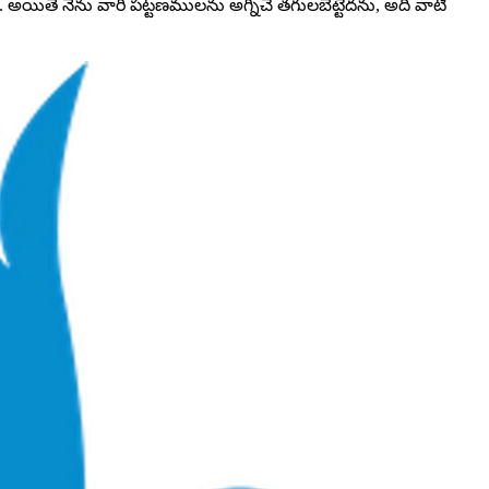
అయితే నేను వారి పట్టణములను అగ్నిచే తగులబెట్టెదను, అది వాటి