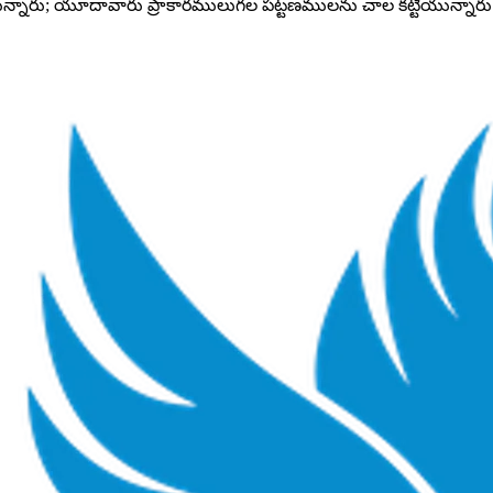
ున్నారు; యూదావారు ప్రాకారములుగల పట్టణములను చాల కట్టియున్నారు. 