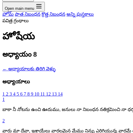
Open main menu
హోమ్
పాత నిబంధన
క్రొత్త నిబంధన
అన్ని పుస్తకాలు
పవిత్ర గ్రంథాలు
హోషేయ
అధ్యాయం 8
←
అధ్యాయాలకు తిరిగి వెళ్ళు
అధ్యాయాలు
1
2
3
4
5
6
7
8
9
10
11
12
13
14
1
బాకా నీ నోటను ఉంచి ఊదుము, జనులు నా నిబంధన నతిక్రమించి నా ధర్మశా
2
వారు మా దేవా, ఇశ్రాయేలు వారలమైన మేము నిన్ను ఎరిగియున్న వారమే య