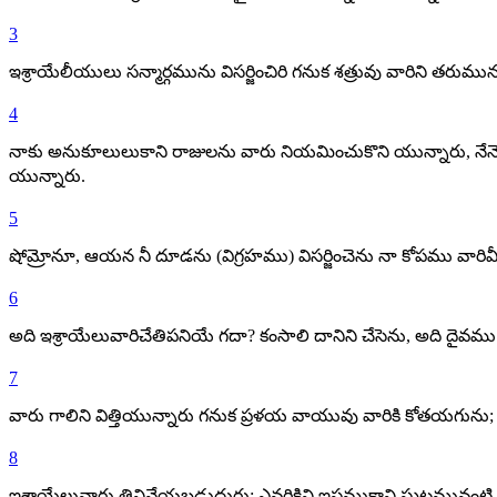
3
ఇశ్రాయేలీయులు సన్మార్గమును విసర్జించిరి గనుక శత్రువు వారిని తరుమున
4
నాకు అనుకూలులుకాని రాజులను వారు నియమించుకొని యున్నారు, నేనె
యున్నారు.
5
షోమ్రోనూ, ఆయన నీ దూడను (విగ్రహము) విసర్జించెను నా కోపము వారి
6
అది ఇశ్రాయేలువారిచేతిపనియే గదా? కంసాలి దానిని చేసెను, అది దైవమ
7
వారు గాలిని విత్తియున్నారు గనుక ప్రళయ వాయువు వారికి కోతయగును; 
8
ఇశ్రాయేలువారు తినివేయబడుదురు; ఎవరికిని ఇష్టముకాని ఘటమువంటి