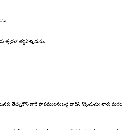
ెను.
 త్వరలో తగ్గిపోవుదురు.
 తెచ్చుకొని వారి పాపములనుబట్టి వారిని శిక్షించును; వారు మరల