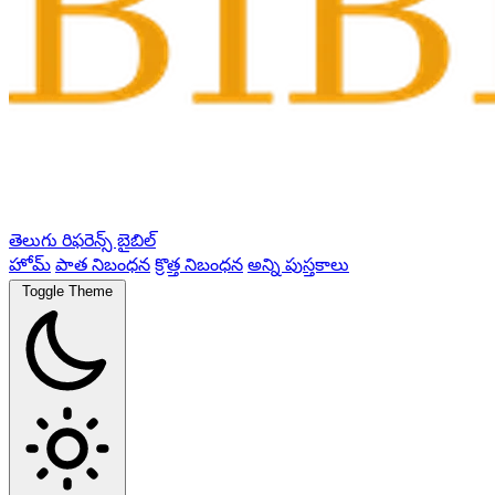
తెలుగు రిఫరెన్స్ బైబిల్
హోమ్
పాత నిబంధన
క్రొత్త నిబంధన
అన్ని పుస్తకాలు
Toggle Theme