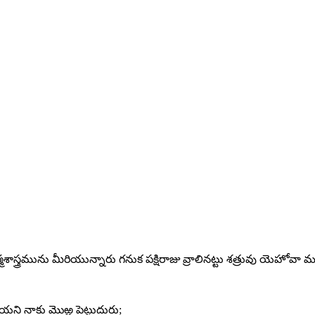
స్త్రమును మీరియున్నారు గనుక పక్షిరాజు వ్రాలినట్టు శత్రువు యెహోవా
ని నాకు మొఱ్ఱ పెట్టుదురు;