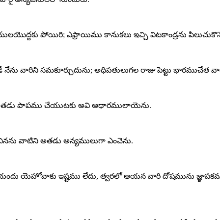
ులయొద్దకు పోయిరి; ఎఫ్రాయిము కానుకలు ఇచ్చి విటకాండ్రను పిలుచుకొన
ే నేను వారిని సమకూర్చుదును; అధిపతులుగల రాజు పెట్టు భారముచేత వారు
ు, అతడు పాపము చేయుటకు అవి ఆధారములాయెను.
మించినను వాటిని అతడు అన్యములుగా ఎంచెను.
యందు యెహోవాకు ఇష్టము లేదు, త్వరలో ఆయన వారి దోషమును జ్ఞాపకమునకు