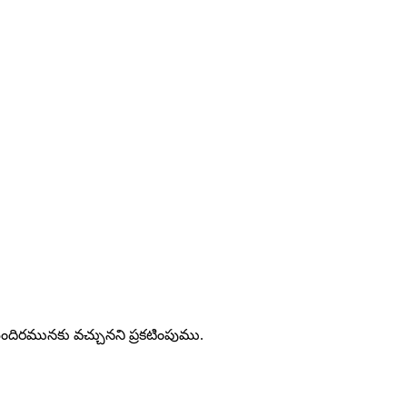
 మందిరమునకు వచ్చునని ప్రకటింపుము.