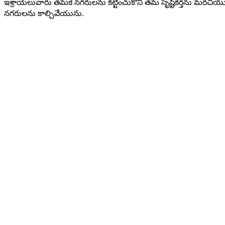
ఇశ్రాయేలువారు తమకే నగరులను కట్టించుకొని తమ సృష్టికర్తను మరచియ
నగరులను కాల్చివేయును.